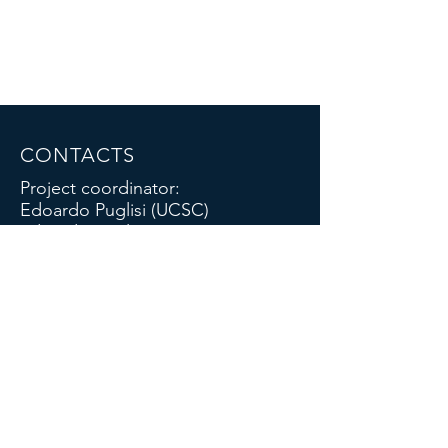
CONTACTS
Project coordinator:
Edoardo Puglisi (UCSC)
edoardo.puglisi@unicatt.it
Project deputy:
Maria Elena Antinori (UCSC)
mariaelena.antinori@unicatt.it
Comunication and dissemination:
OpenTea srl
info@opentea.eu